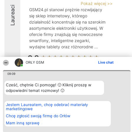
Pokaż więcej >>
Laureaci
GSM24.pl stanowi prężnie rozwijający
się sklep internetowy, którego
działalność koncentruje się na szerokim
asortymencie elektroniki użytkowej. W
ofercie firmy znajdują się nowoczesne
smartfony, inteligentne zegarki,
wydajne tablety oraz różnorodne ...
9.8
ORŁY GSM
Live chat
09:09
Organizator plebiscytu
Plebiscyt
Kontakt
Bright Side Solutions sp. z o.
Laureaci
Kontakt
Cześć, chętnie Ci pomogę! 🙂 Kliknij proszę w
o. sp. k.
Lista
odpowiedni temat rozmowy! 🙂
ul. Ruska 22
wszystkich
Wrocław 50-079
Laureatów
KRS 0000749100 | Regon
Zasady
Jestem Laureatem, chcę odebrać materiały
381313360 | NIP 8943132676
Regulamin
marketingowe
+48 508 492 400
Polityka
Prywatności
Chcę zgłosić swoją firmę do Orłów
Mam inną sprawę