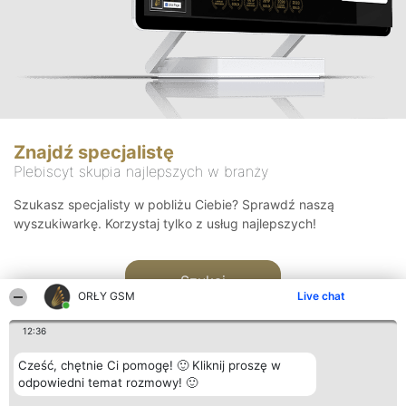
Znajdź specjalistę
Plebiscyt skupia najlepszych w branży
Szukasz specjalisty w pobliżu Ciebie? Sprawdź naszą
wyszukiwarkę. Korzystaj tylko z usług najlepszych!
Szukaj
ORŁY GSM
Live chat
12:36
Cześć, chętnie Ci pomogę! 🙂 Kliknij proszę w
odpowiedni temat rozmowy! 🙂