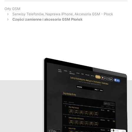
Orły GSM
Serwisy Telefonów, Naprawa iPhone, Akcesoria GSM - Płock
Części zamienne i akcesoria GSM Płońsk