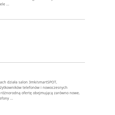
e ...
cach działa salon 3mk/smartSPOT,
 użytkowników telefonów i nowoczesnych
 różnorodną ofertę obejmującą zarówno nowe,
fony ...