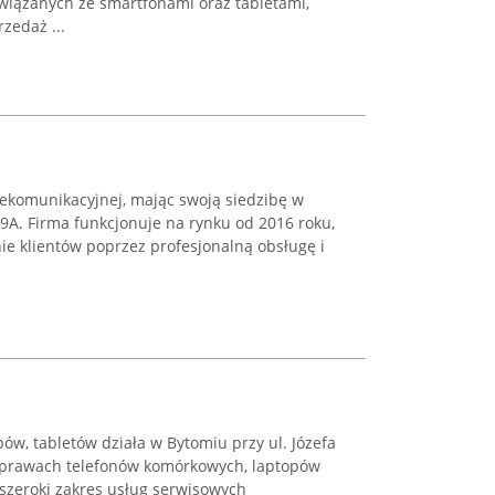
wiązanych ze smartfonami oraz tabletami,
zedaż ...
lekomunikacyjnej, mając swoją siedzibę w
29A. Firma funkcjonuje na rynku od 2016 roku,
ie klientów poprzez profesjonalną obsługę i
pów, tabletów działa w Bytomiu przy ul. Józefa
 naprawach telefonów komórkowych, laptopów
 szeroki zakres usług serwisowych