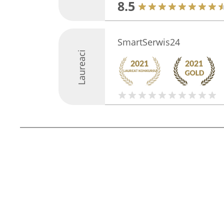
8.5
SmartSerwis24
Laureaci