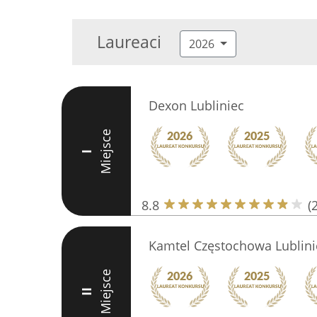
Laureaci
2026
Dexon Lubliniec
Miejsce
I
8.8
(
Kamtel Częstochowa Lublini
Miejsce
II