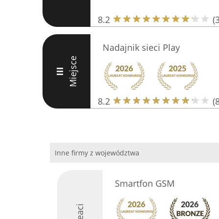
8.2
(
Nadajnik sieci Play
Miejsce
III
8.2
(8
Inne firmy z województwa
Smartfon GSM