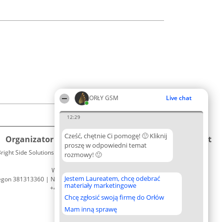
ORŁY GSM
Live chat
12:29
Cześć, chętnie Ci pomogę! 🙂 Kliknij
Organizator plebiscytu
Plebiscyt
Kontakt
proszę w odpowiedni temat
right Side Solutions sp. z o. o. sp. k.
Laureaci
rozmowy! 🙂
Kontakt
ul. Ruska 22
Lista
Wrocław 50-079
wszystkich
Jestem Laureatem, chcę odebrać
egon 381313360 | NIP 8943132676
Laureatów
materiały marketingowe
+48 508 492 400
Zasady
Chcę zgłosić swoją firmę do Orłów
Regulamin
Polityka
Mam inną sprawę
Prywatności