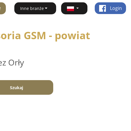
ę
Login
Inne branże
oria GSM - powiat
ez Orły
Szukaj