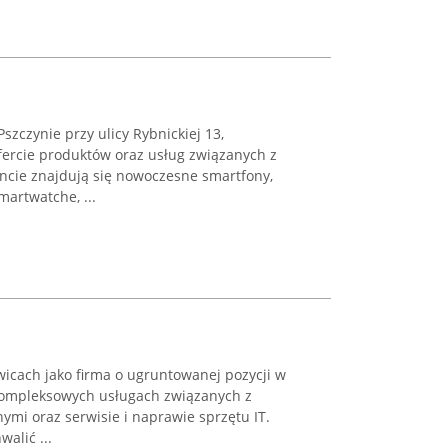
Pszczynie przy ulicy Rybnickiej 13,
 ofercie produktów oraz usług związanych z
cie znajdują się nowoczesne smartfony,
martwatche, ...
wicach jako firma o ugruntowanej pozycji w
kompleksowych usługach związanych z
mi oraz serwisie i naprawie sprzętu IT.
alić ...