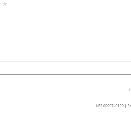
B
KRS 0000749100 | R