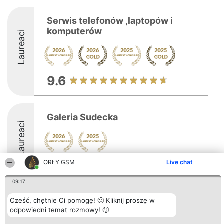
Serwis telefonów ,laptopów i
komputerów
Laureaci
9.6
Galeria Sudecka
Laureaci
ORŁY GSM
Live chat
8.8
09:17
Cześć, chętnie Ci pomogę! 🙂 Kliknij proszę w
Organizator plebiscytu
Plebiscyt
Kontakt
Bright Side Solutions sp. z o.
odpowiedni temat rozmowy! 🙂
Laureaci
Kontakt
o. sp. k.
Lista